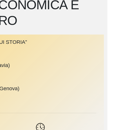
 ECONOMICA E
ORO
QUI STORIA”
avia)
i Genova)