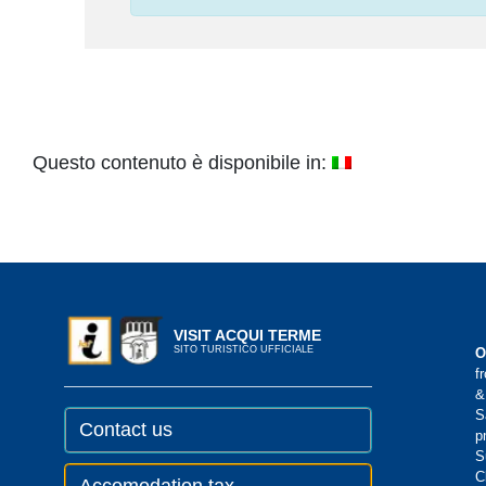
Questo contenuto è disponibile in:
VISIT ACQUI TERME
SITO TURISTICO UFFICIALE
O
f
&
S
Contact us
p
S
C
Accomodation tax