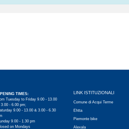
LINK ISTITUZIONALI
PENING TIMES:
rom Tuesday to Friday 9.00 - 13.00
Comune di Acqui Terme
 3.00 - 6.00 pm;
aturday 9.00 - 13.00 & 3.00 - 6.30
Ehtta
m
Piemonte bike
unday 9.00 - 1.30 pm
losed on Mondays
Alexala