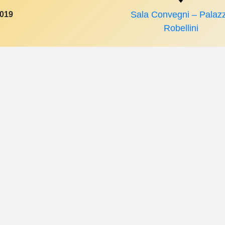
2019
Sala Convegni – Palaz
Robellini