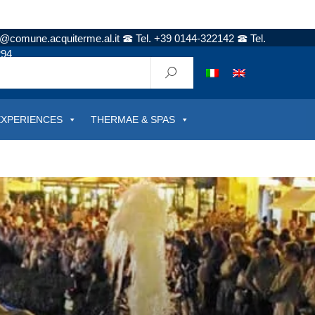
t@comune.acquiterme.al.it
Tel. +39 0144-322142
Tel.
294
EXPERIENCES
THERMAE & SPAS