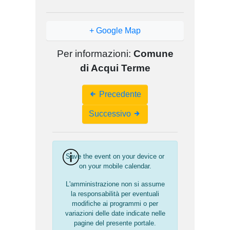
+ Google Map
Per informazioni:
Comune
di Acqui Terme
Event
Precedente
Navigation
Successivo
Save the event on your device or
on your mobile calendar.
L'amministrazione non si assume
la responsabilità per eventuali
modifiche ai programmi o per
variazioni delle date indicate nelle
pagine del presente portale.