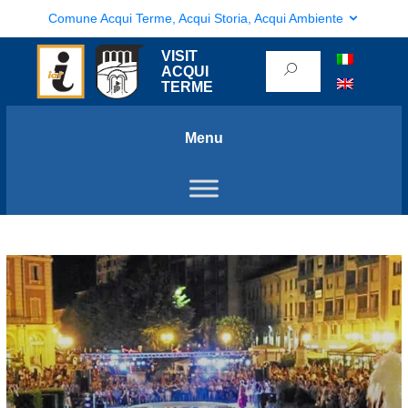
Comune Acqui Terme, Acqui Storia, Acqui Ambiente
VISIT
ACQUI
TERME
Menu