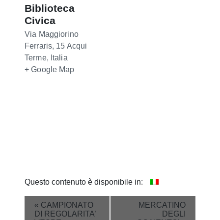
Biblioteca
Civica
Via Maggiorino
Ferraris, 15
Acqui
Terme
,
Italia
+ Google Map
Questo contenuto è disponibile in:
Event
«
CAMPIONATO
MERCATINO
DI REGOLARITA’
DEGLI
Navigation