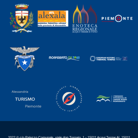
2022 © c/o Palazzo Comunale, viale don Tornato, 1 - 15011 Acqui Terme AL 15011