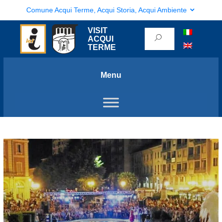
Comune Acqui Terme, Acqui Storia, Acqui Ambiente
VISIT
ACQUI
TERME
Menu