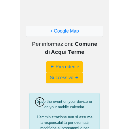
+ Google Map
Per informazioni:
Comune
di Acqui Terme
Event
Precedente
Navigation
Successivo
Save the event on your device or
on your mobile calendar.
L'amministrazione non si assume
la responsabilità per eventuali
modifiche ai programmi o per