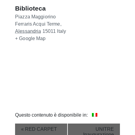
Biblioteca
Piazza Maggiorino
Ferraris
Acqui Terme
,
Alessandria
15011
Italy
+ Google Map
Questo contenuto è disponibile in:
Event
«
RED CARPET
UNITRE
Inaugurazione