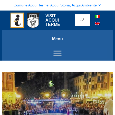
Comune Acqui Terme, Acqui Storia, Acqui Ambiente
VISIT
ACQUI
TERME
Menu