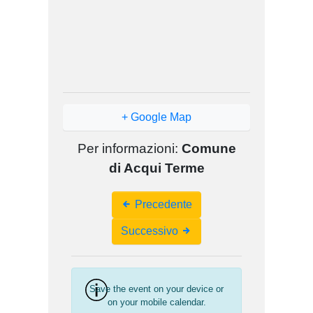
+ Google Map
Per informazioni:
Comune
di Acqui Terme
Event
Precedente
Navigation
Successivo
Save the event on your device or
on your mobile calendar.