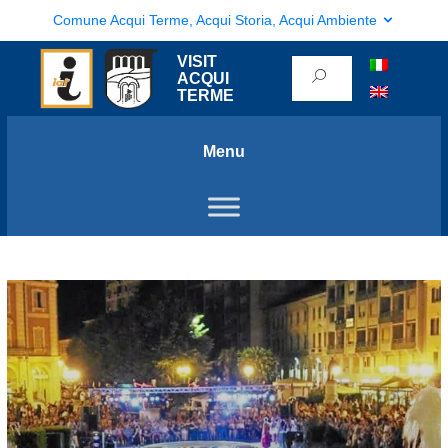
Comune Acqui Terme, Acqui Storia, Acqui Ambiente
VISIT
ACQUI
TERME
Menu