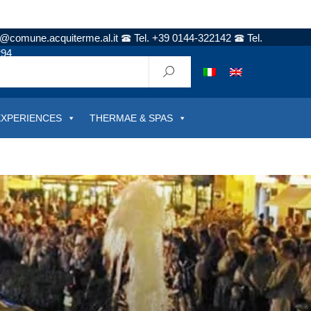
t@comune.acquiterme.al.it
Tel. +39 0144-322142
Tel.
294
EXPERIENCES
THERMAE & SPAS