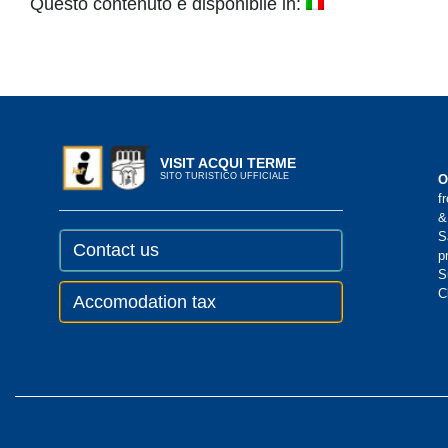
Questo contenuto è disponibile in:
VISIT ACQUI TERME
SITO TURISTICO UFFICIALE
O
f
&
S
Contact us
p
S
C
Accomodation tax