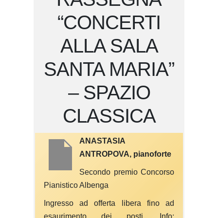
“CONCERTI
ALLA SALA
SANTA MARIA”
– SPAZIO
CLASSICA
ANASTASIA
ANTROPOVA, pianoforte
Secondo premio Concorso
Pianistico Albenga
Ingresso ad offerta libera fino ad
esaurimento dei posti. Info: