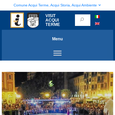
Comune Acqui Terme, Acqui Storia, Acqui Ambiente
VISIT
ACQUI
TERME
Menu