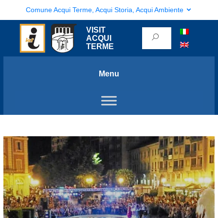
Comune Acqui Terme, Acqui Storia, Acqui Ambiente
VISIT
ACQUI
TERME
Menu