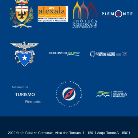
2022 © c/o Palazzo Comunale, viale don Tornato, 1 - 15011 Acqui Terme AL 15011