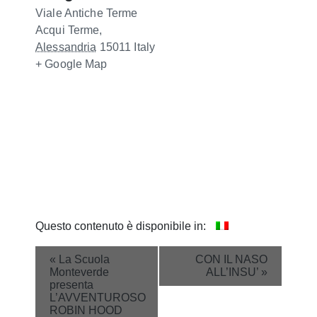
Viale Antiche Terme
Acqui Terme
,
Alessandria
15011
Italy
+ Google Map
Questo contenuto è disponibile in:
Event
«
La Scuola
CON IL NASO
Monteverde
ALL’INSU’
»
Navigation
presenta
L’AVVENTUROSO
ROBIN HOOD