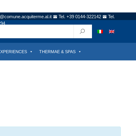
t@comune.acquiterme.al.it
Tel. +39 0144-322142
Tel.
294
EXPERIENCES
THERMAE & SPAS