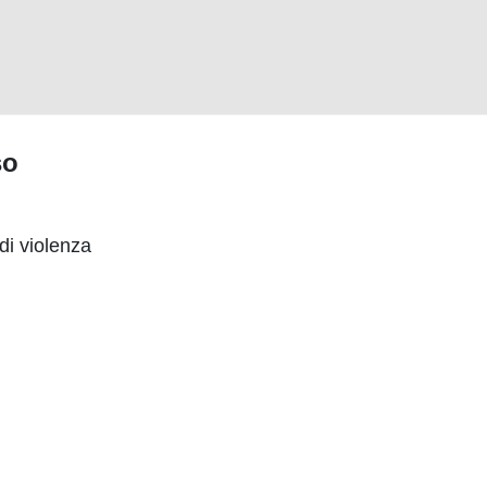
so
i violenza