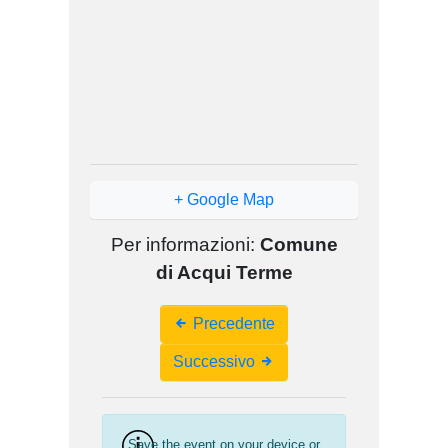
+ Google Map
Per informazioni:
Comune
di Acqui Terme
Event
Precedente
Navigation
Successivo
Save the event on your device or