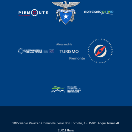
2022 © c/o Palazzo Comunale, viale don Tornato, 1 - 15011 Acqui Terme AL
15011 Italia.