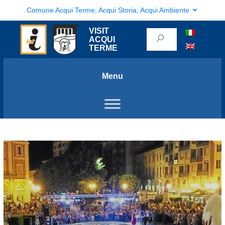
Comune Acqui Terme, Acqui Storia, Acqui Ambiente
VISIT
ACQUI
TERME
Menu