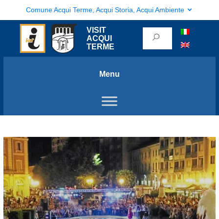
Comune Acqui Terme, Acqui Storia, Acqui Ambiente
VISIT
ACQUI
TERME
Menu