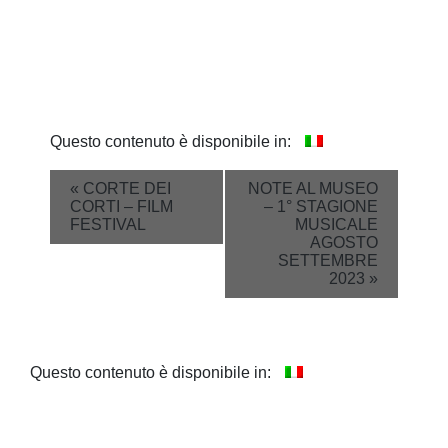
Questo contenuto è disponibile in:
Event
«
CORTE DEI
NOTE AL MUSEO
CORTI – FILM
– 1° STAGIONE
Navigation
FESTIVAL
MUSICALE
AGOSTO
SETTEMBRE
2023
»
Questo contenuto è disponibile in: