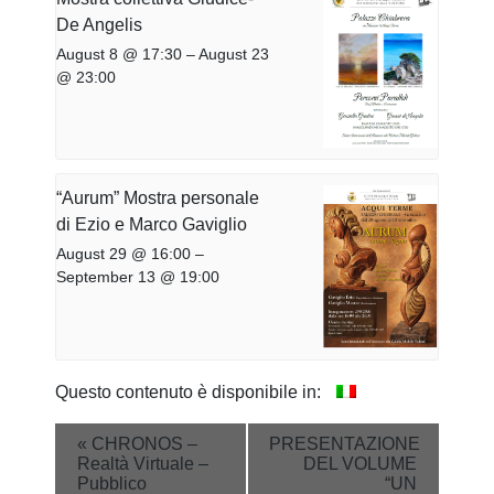
De Angelis
August 8 @ 17:30
–
August 23
@ 23:00
“Aurum” Mostra personale
di Ezio e Marco Gaviglio
August 29 @ 16:00
–
September 13 @ 19:00
Questo contenuto è disponibile in:
Event
«
CHRONOS –
PRESENTAZIONE
Realtà Virtuale –
DEL VOLUME
Navigation
Pubblico
“UN