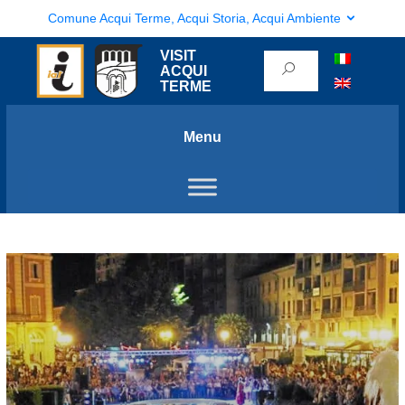
Comune Acqui Terme, Acqui Storia, Acqui Ambiente
VISIT
ACQUI
TERME
Menu