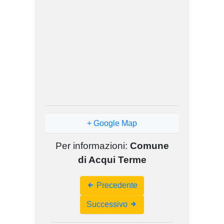
+ Google Map
Per informazioni:
Comune
di Acqui Terme
Event
Precedente
Navigation
Successivo