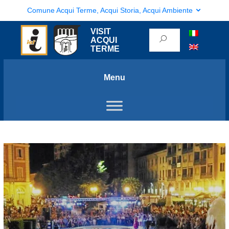
Comune Acqui Terme, Acqui Storia, Acqui Ambiente
VISIT
ACQUI
TERME
Menu