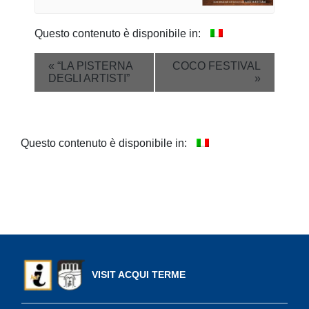
Questo contenuto è disponibile in:
Event
«
“LA PISTERNA
COCO FESTIVAL
DEGLI ARTISTI”
»
Navigation
Questo contenuto è disponibile in:
VISIT ACQUI TERME