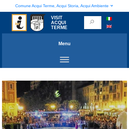
Comune Acqui Terme, Acqui Storia, Acqui Ambiente
VISIT
ACQUI
TERME
Menu