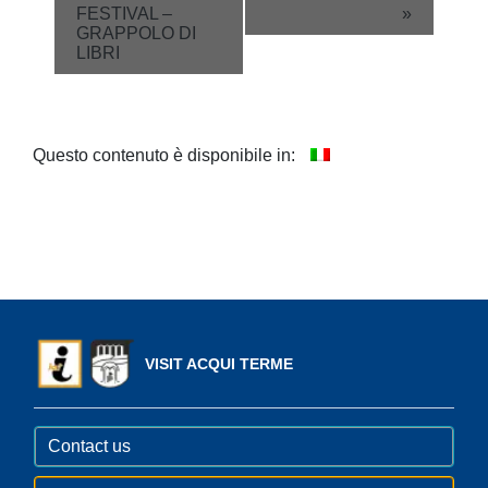
FESTIVAL –
»
Navigation
GRAPPOLO DI
LIBRI
Questo contenuto è disponibile in:
VISIT ACQUI TERME
Contact us