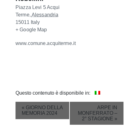
Piazza Levi 5
Acqui
Terme
,
Alessandria
15011
Italy
+ Google Map
www.comune.acquiterme.it
Questo contenuto è disponibile in:
Event
«
GIORNO DELLA
ARPE IN
MEMORIA 2024
MONFERRATO –
Navigation
2° STAGIONE
»