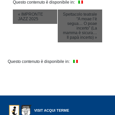
Questo contenuto è disponibile in:
Event
«
IMPRONTE
Spettacolo teatrale
JAZZ 2025
“A moae l’è
Navigation
segua… O poae
incerto” (La
mamma è sicura…
Il papà incerto)
»
Questo contenuto è disponibile in:
VISIT ACQUI TERME