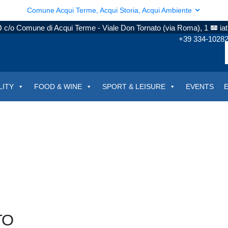
Comune Acqui Terme, Acqui Storia, Acqui Ambiente
c/o Comune di Acqui Terme - Viale Don Tornato (via Roma), 1
ia
+39 334-1028
LITY
FOOD & WINE
SPORT & LEISURE
EVENTS
TO