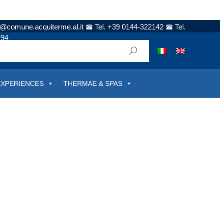
t@comune.acquiterme.al.it
Tel. +39 0144-322142
Tel.
294
EXPERIENCES
THERMAE & SPAS