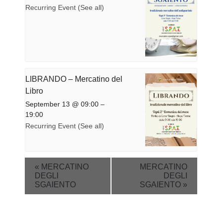
Recurring Event
(See all)
LIBRANDO – Mercatino del
Libro
September 13 @ 09:00
–
19:00
Recurring Event
(See all)
Event
«
MERCATINO
MERCATINO
DEGLI
DEGLI
Navigation
SGAIENTO
SGAIENTO
»