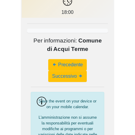
18:00
Per informazioni:
Comune
di Acqui Terme
Event
Precedente
Navigation
Successivo
Save the event on your device or
on your mobile calendar.
L'amministrazione non si assume
la responsabilità per eventuali
modifiche ai programmi o per
variazioni delle date indicate nelle