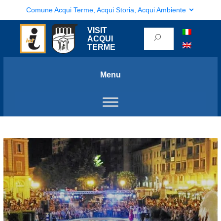
Comune Acqui Terme, Acqui Storia, Acqui Ambiente
VISIT
ACQUI
TERME
Menu