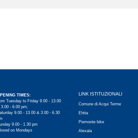
LINK ISTITUZIONALI
PENING TIMES:
rom Tuesday to Friday 9.00 - 13.00
Comune di Acqui Terme
 3.00 - 6.00 pm;
aturday 9.00 - 13.00 & 3.00 - 6.30
Ehtta
m
Piemonte bike
unday 9.00 - 1.30 pm
losed on Mondays
Alexala