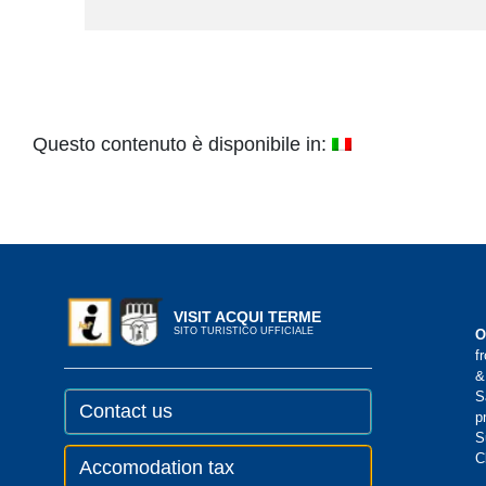
Questo contenuto è disponibile in:
VISIT ACQUI TERME
SITO TURISTICO UFFICIALE
O
f
&
S
Contact us
p
S
C
Accomodation tax