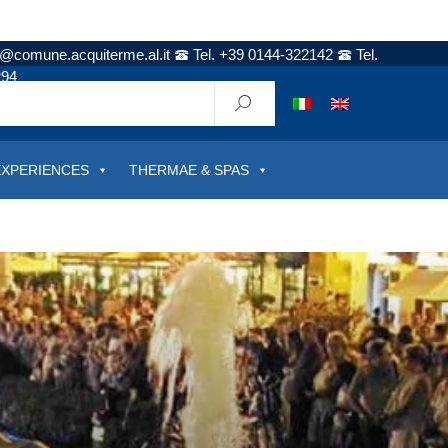
t@comune.acquiterme.al.it
Tel. +39 0144-322142
Tel.
294
EXPERIENCES
THERMAE & SPAS