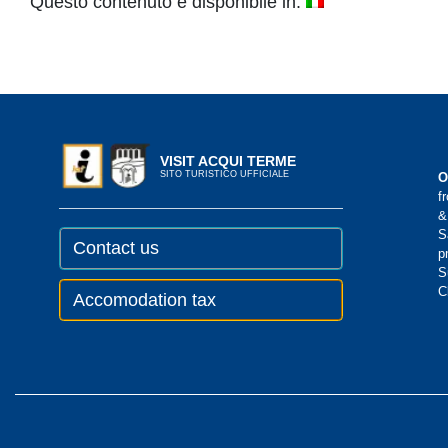
Questo contenuto è disponibile in:
VISIT ACQUI TERME
SITO TURISTICO UFFICIALE
O
f
&
S
Contact us
p
S
C
Accomodation tax