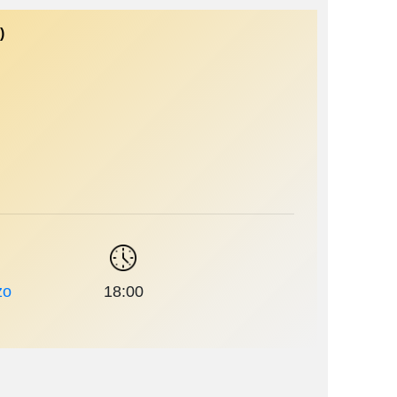
)
zo
18:00