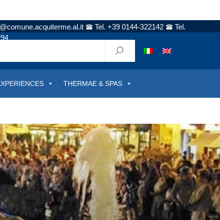
t@comune.acquiterme.al.it
Tel. +39 0144-322142
Tel.
294
EXPERIENCES
THERMAE & SPAS