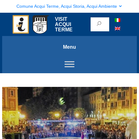
Comune Acqui Terme, Acqui Storia, Acqui Ambiente
VISIT
ACQUI
TERME
Menu