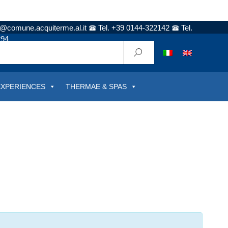
t@comune.acquiterme.al.it
Tel. +39 0144-322142
Tel.
294
EXPERIENCES
THERMAE & SPAS