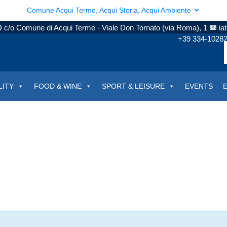
Comune Acqui Terme, Acqui Storia, Acqui Ambiente
c/o Comune di Acqui Terme - Viale Don Tornato (via Roma), 1
ia
+39 334-1028
LITY
FOOD & WINE
SPORT & LEISURE
EVENTS