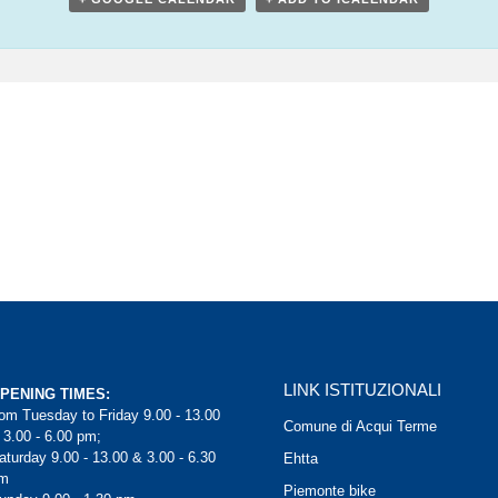
LINK ISTITUZIONALI
PENING TIMES:
rom Tuesday to Friday 9.00 - 13.00
Comune di Acqui Terme
 3.00 - 6.00 pm;
aturday 9.00 - 13.00 & 3.00 - 6.30
Ehtta
m
Piemonte bike