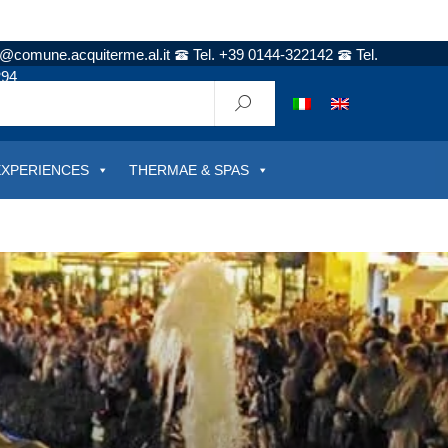
t@comune.acquiterme.al.it
Tel. +39 0144-322142
Tel.
294
EXPERIENCES
THERMAE & SPAS