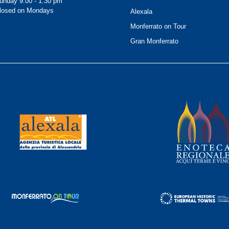
unday 9.00 - 1.30 pm
losed on Mondays
Alexala
Monferrato on Tour
Gran Monferrato