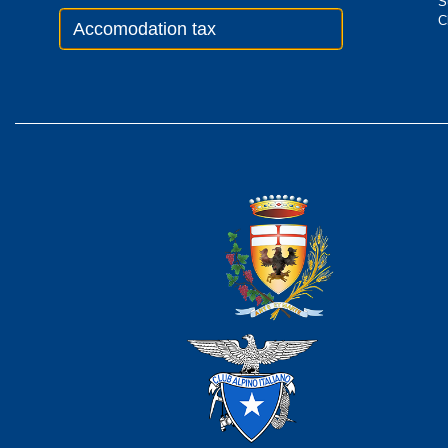
S
C
Accomodation tax