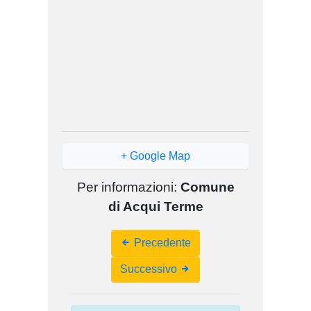
+ Google Map
Per informazioni:
Comune
di Acqui Terme
Event
Precedente
Navigation
Successivo