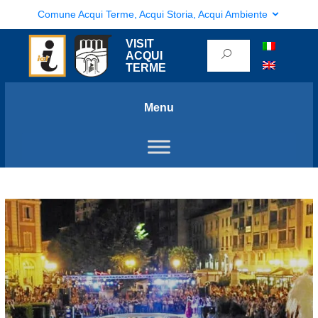
Comune Acqui Terme, Acqui Storia, Acqui Ambiente
VISIT
ACQUI
TERME
Menu