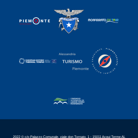
2022 © c/o Palazzo Comunale, viale don Tornato, 1 - 15011 Acqui Terme AL