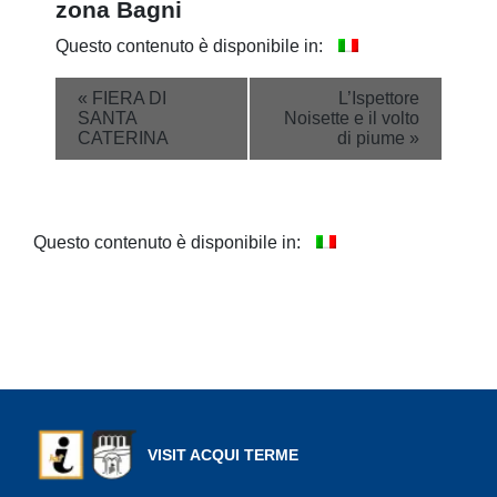
zona Bagni
Questo contenuto è disponibile in:
Event
«
FIERA DI
L’Ispettore
SANTA
Noisette e il volto
Navigation
CATERINA
di piume
»
Questo contenuto è disponibile in:
VISIT ACQUI TERME