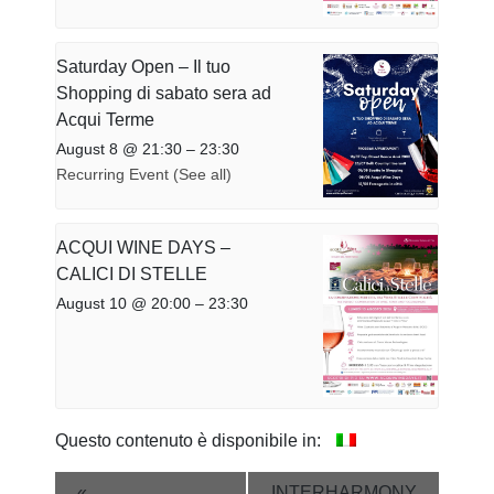
Saturday Open – Il tuo
Shopping di sabato sera ad
Acqui Terme
August 8 @ 21:30
–
23:30
Recurring Event
(See all)
ACQUI WINE DAYS –
CALICI DI STELLE
August 10 @ 20:00
–
23:30
Questo contenuto è disponibile in:
Event
«
INTERHARMONY