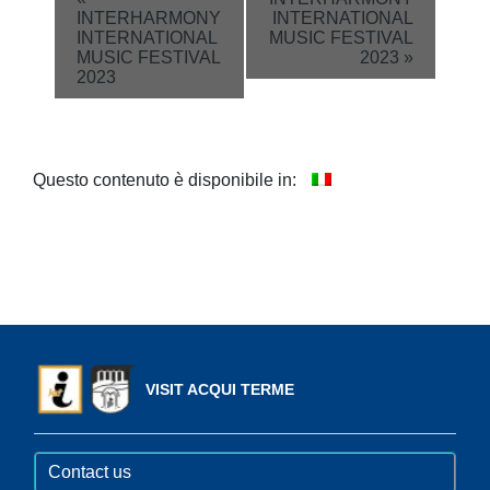
INTERHARMONY
INTERNATIONAL
Navigation
INTERNATIONAL
MUSIC FESTIVAL
MUSIC FESTIVAL
2023
»
2023
Questo contenuto è disponibile in:
VISIT ACQUI TERME
Contact us