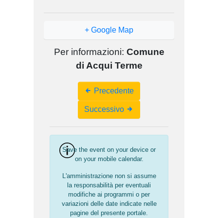
+ Google Map
Per informazioni:
Comune
di Acqui Terme
Event
Precedente
Navigation
Successivo
Save the event on your device or
on your mobile calendar.
L'amministrazione non si assume
la responsabilità per eventuali
modifiche ai programmi o per
variazioni delle date indicate nelle
pagine del presente portale.