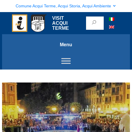
Comune Acqui Terme, Acqui Storia, Acqui Ambiente
VISIT
ACQUI
TERME
Menu