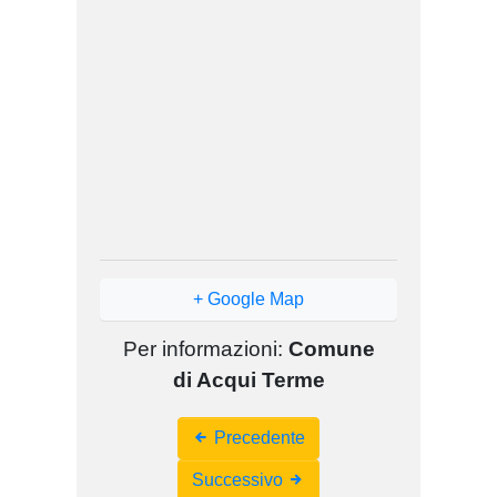
+ Google Map
Per informazioni:
Comune
di Acqui Terme
Event
Precedente
Navigation
Successivo