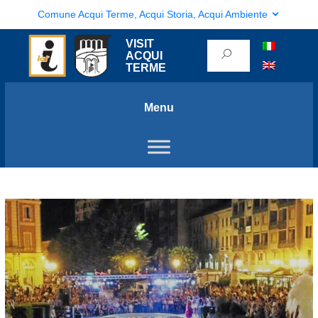
Comune Acqui Terme, Acqui Storia, Acqui Ambiente
VISIT
ACQUI
TERME
Menu