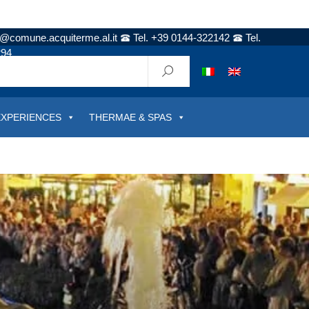
t@comune.acquiterme.al.it
Tel. +39 0144-322142
Tel.
294
EXPERIENCES
THERMAE & SPAS