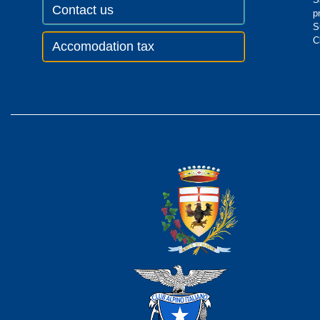
Contact us
p
S
C
Accomodation tax