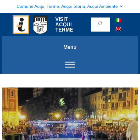
Comune Acqui Terme, Acqui Storia, Acqui Ambiente
VISIT
ACQUI
TERME
Menu