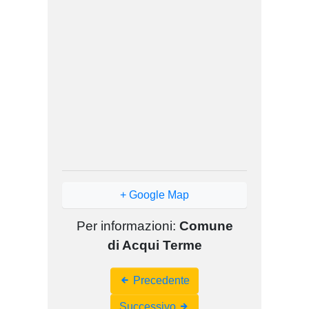
+ Google Map
Per informazioni:
Comune
di Acqui Terme
Event
Precedente
Navigation
Successivo