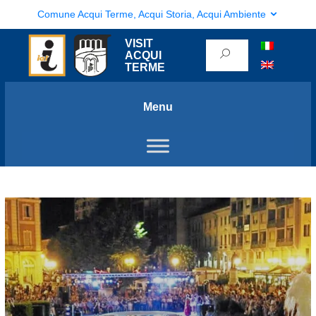
Comune Acqui Terme, Acqui Storia, Acqui Ambiente
VISIT
ACQUI
TERME
Menu