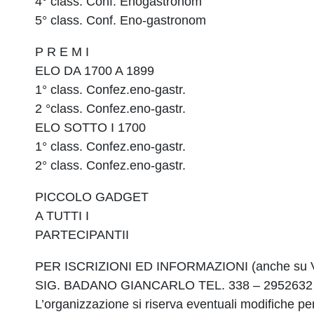
4° class. Conf. Enogastronom
5° class. Conf. Eno-gastronom
P R E M I
ELO DA 1700 A 1899
1° class. Confez.eno-gastr.
2 °class. Confez.eno-gastr.
ELO SOTTO I 1700
1° class. Confez.eno-gastr.
2° class. Confez.eno-gastr.
PICCOLO GADGET
A TUTTI I
PARTECIPANTII
PER ISCRIZIONI ED INFORMAZIONI (anche su V
SIG. BADANO GIANCARLO TEL. 338 – 2952632 em
L’organizzazione si riserva eventuali modifiche pe