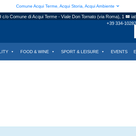
Comune Acqui Terme, Acqui Storia, Acqui Ambiente
c/o Comune di Acqui Terme - Viale Don Tornato (via Roma), 1
ia
+39 334-1028
LITY
FOOD & WINE
SPORT & LEISURE
EVENTS