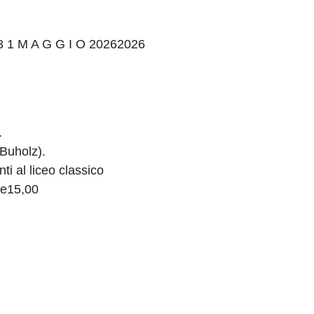
3 1 M A G G I O 20262026
.
 Buholz).
ti al liceo classico
re15,00