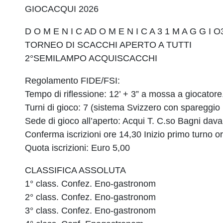
GIOCACQUI 2026
D O M E N I C AD O M E N I C A 3 1 M A G G I O
TORNEO DI SCACCHI APERTO A TUTTI
2°SEMILAMPO ACQUISCACCHI
Regolamento FIDE/FSI:
Tempo di riflessione: 12’ + 3” a mossa a giocatore
Turni di gioco: 7 (sistema Svizzero con spareggio
Sede di gioco all’aperto: Acqui T. C.so Bagni davan
Conferma iscrizioni ore 14,30 Inizio primo turno o
Quota iscrizioni: Euro 5,00
CLASSIFICA ASSOLUTA
1° class. Confez. Eno-gastronom
2° class. Confez. Eno-gastronom
3° class. Confez. Eno-gastronom