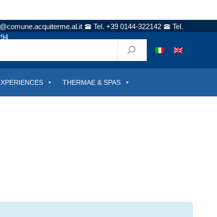
t@comune.acquiterme.al.it
Tel. +39 0144-322142
Tel.
294
EXPERIENCES
THERMAE & SPAS