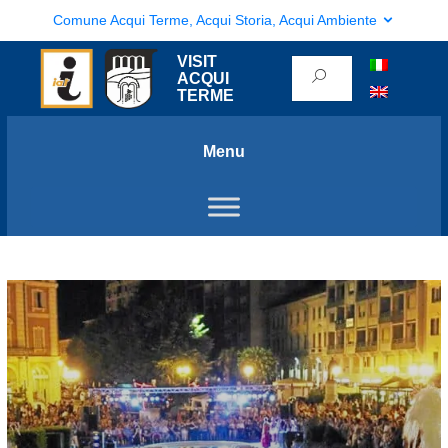
Comune Acqui Terme, Acqui Storia, Acqui Ambiente
VISIT
ACQUI
TERME
Menu