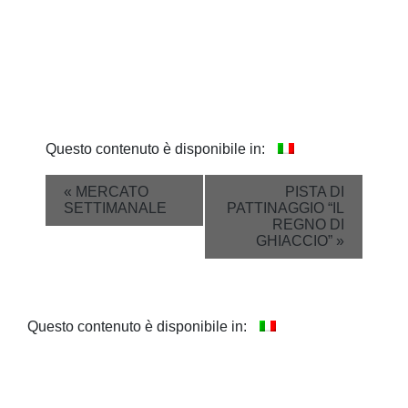
Questo contenuto è disponibile in:
Event
«
MERCATO
PISTA DI
SETTIMANALE
PATTINAGGIO “IL
Navigation
REGNO DI
GHIACCIO”
»
Questo contenuto è disponibile in: