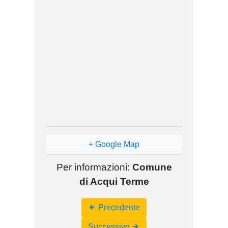
+ Google Map
Per informazioni:
Comune
di Acqui Terme
Event
Precedente
Navigation
Successivo