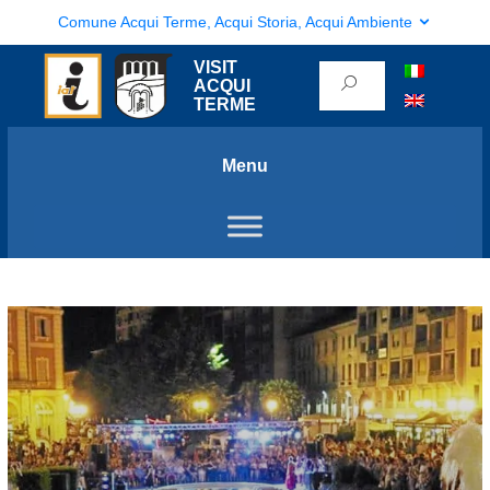
Comune Acqui Terme, Acqui Storia, Acqui Ambiente
VISIT
ACQUI
TERME
Menu