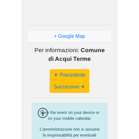
+ Google Map
Per informazioni:
Comune
di Acqui Terme
Event
Precedente
Navigation
Successivo
Save the event on your device or
on your mobile calendar.
L'amministrazione non si assume
la responsabilità per eventuali