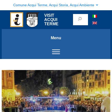
Comune Acqui Terme, Acqui Storia, Acqui Ambiente
VISIT
ACQUI
TERME
Menu