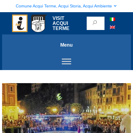
Comune Acqui Terme, Acqui Storia, Acqui Ambiente
VISIT
ACQUI
TERME
Menu