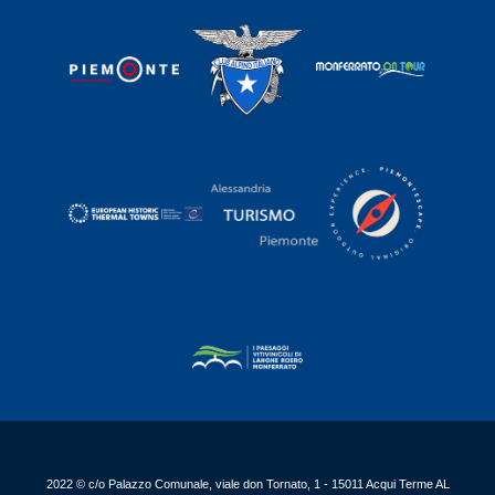
2022 © c/o Palazzo Comunale, viale don Tornato, 1 - 15011 Acqui Terme AL