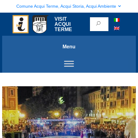
Comune Acqui Terme, Acqui Storia, Acqui Ambiente
VISIT
ACQUI
TERME
Menu