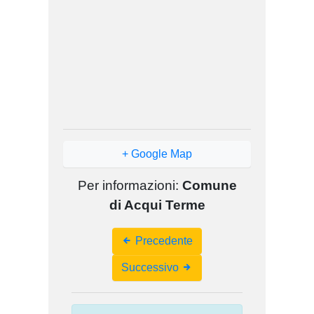
+ Google Map
Per informazioni:
Comune
di Acqui Terme
Event
Precedente
Navigation
Successivo