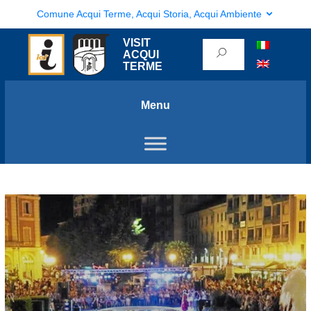
Comune Acqui Terme, Acqui Storia, Acqui Ambiente
VISIT
ACQUI
TERME
Menu