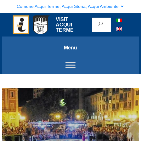
Comune Acqui Terme, Acqui Storia, Acqui Ambiente
VISIT
ACQUI
TERME
Menu