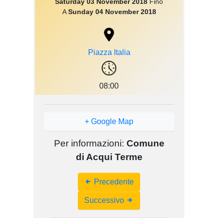
Saturday 03 November 2018
Fino
A
Sunday 04 November 2018
Piazza Italia
08:00
+ Google Map
Per informazioni:
Comune
di Acqui Terme
Event
Precedente
Navigation
Successivo