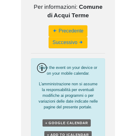
Per informazioni:
Comune
di Acqui Terme
Event
Precedente
Navigation
Successivo
Save the event on your device or
on your mobile calendar.
L'amministrazione non si assume
la responsabilità per eventuali
modifiche ai programmi o per
variazioni delle date indicate nelle
pagine del presente portale.
+ GOOGLE CALENDAR
+ ADD TO ICALENDAR