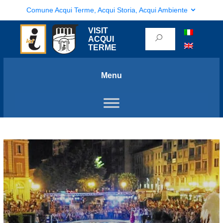
Comune Acqui Terme, Acqui Storia, Acqui Ambiente
VISIT
ACQUI
TERME
Menu