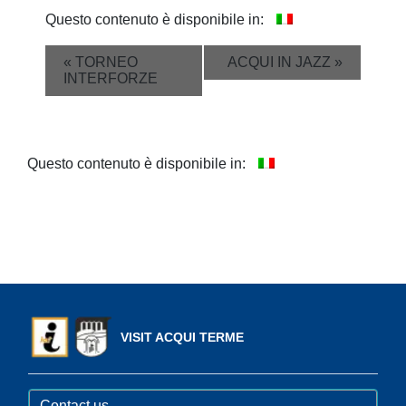
Questo contenuto è disponibile in:
Event
«
TORNEO
ACQUI IN JAZZ
»
INTERFORZE
Navigation
Questo contenuto è disponibile in:
VISIT ACQUI TERME
Contact us